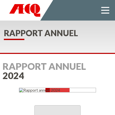
Employeur
Services
Liens utiles
Documentation
RAPPORT ANNUEL
Actualités
Nous joindre
Mon dossier
RAPPORT ANNUEL
2024