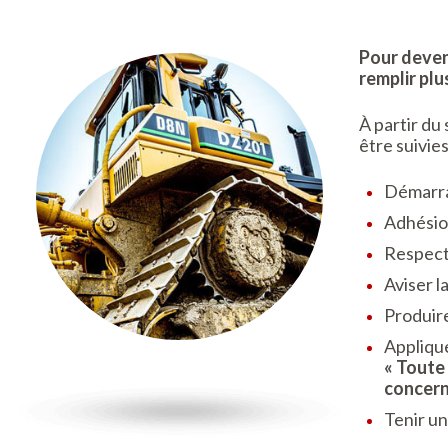
Pour deven
remplir plu
À partir du 
être suivies
Démarra
Adhésio
Respecte
Aviser 
Produire
Applique
« Toute
concern
Tenir un